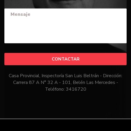
CONTACTAR
Casa Provincial, Inspectoría San Luis Beltrán - Dirección:
Carrera 87 A N° 32 A - 101, Belén Las Mercedes -
Teléfono: 3416720