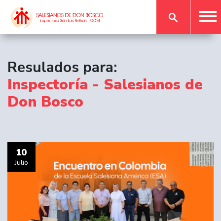
Resulados para:
Inspectoría - Salesianos de
Don Bosco
10
Julio