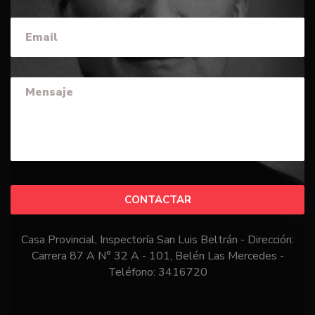
CONTACTAR
Casa Provincial, Inspectoría San Luis Beltrán - Dirección:
Carrera 87 A N° 32 A - 101, Belén Las Mercedes -
Teléfono: 3416720