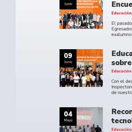
Encue
Junio
Educación
El pasado 
Egresados
exalumno
Educa
09
sobre
Junio
Educación
Con el des
Inspectori
de nuestr
Recon
04
tecno
Mayo
Educación