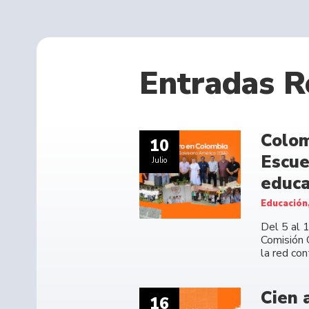
Entradas R
Colom
10
Escue
Julio
educa
Educación
Del 5 al 
Comisión 
la red co
Cien 
16