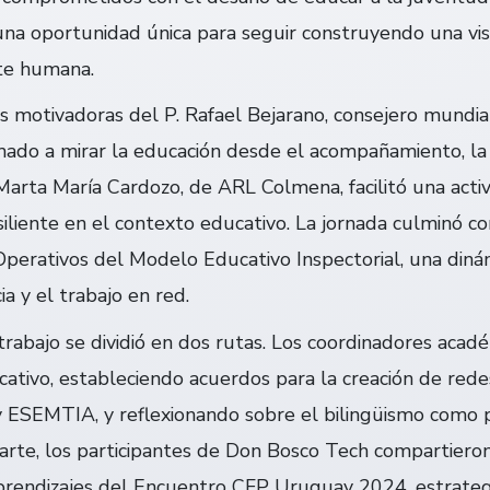
na oportunidad única para seguir construyendo una visi
te humana.
as motivadoras del P. Rafael Bejarano, consejero mundial
amado a mirar la educación desde el acompañamiento, la
Marta María Cardozo, de ARL Colmena, facilitó una acti
siliente en el contexto educativo. La jornada culminó co
Operativos del Modelo Educativo Inspectorial, una diná
a y el trabajo en red.
trabajo se dividió en dos rutas. Los coordinadores acad
tivo, estableciendo acuerdos para la creación de redes
ESEMTIA, y reflexionando sobre el bilingüismo como pa
parte, los participantes de Don Bosco Tech compartieron
prendizajes del Encuentro CFP Uruguay 2024, estrate