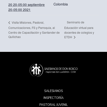
Colombia
20 20-05:00 septiembre
20-05:00 2021
Seminario de
Visita Misiones, Pastoral,
Comunicaciones, FS y Parroquia, al
Educación virtual para
Centro de Capacitación y Santander de
docentes de colegios y
Quilichao
ETDH
SALESIANOS
INSPECTORÍA
PASTORAL JUVENIL