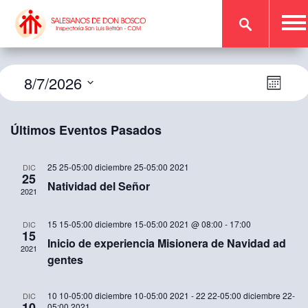
Navega
Naveg
8/7/2026
Mes
de
de
vistas
vistas
de
Últimos Eventos Pasados
Event
25 25-05:00 diciembre 25-05:00 2021
DIC
25
Natividad del Señor
2021
15 15-05:00 diciembre 15-05:00 2021 @ 08:00
-
17:00
DIC
15
Inicio de experiencia Misionera de Navidad ad
2021
gentes
10 10-05:00 diciembre 10-05:00 2021
-
22 22-05:00 diciembre 22-
DIC
10
05:00 2021