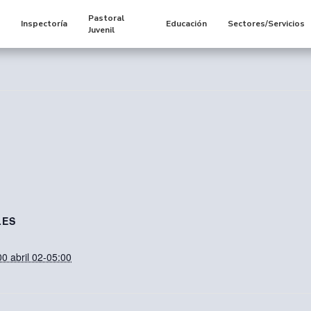
Pastoral
s
Inspectoría
Educación
Sectores/Servicios
Juvenil
LES
0 abril 02-05:00