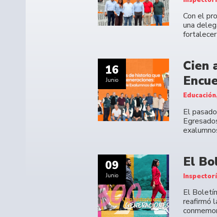
Con el pr
una deleg
fortalecer
Cien 
16
Encue
Junio
Educación
El pasado 
Egresados
exalumno
El Bo
09
Inspector
Junio
El Boletí
reafirmó 
conmemora