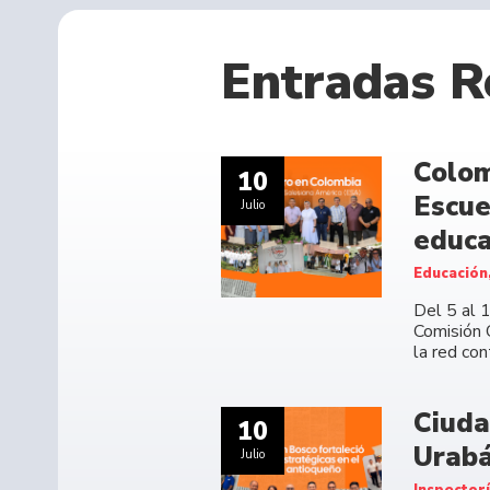
Entradas R
Colom
10
Escue
Julio
educa
Educación
Del 5 al 
Comisión 
la red co
Ciuda
10
Urabá
Julio
Inspector