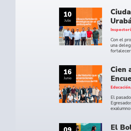
Ciuda
10
Urabá
Julio
Inspector
Con el pr
una deleg
fortalecer
Cien 
16
Encue
Junio
Educación
El pasado 
Egresados
exalumno
El Bo
09