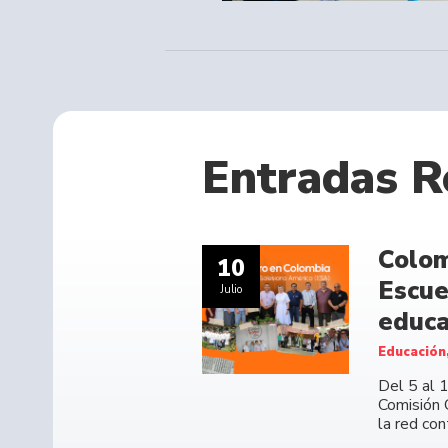
Entradas R
Colom
10
Escue
Julio
educa
Educación
Del 5 al 
Comisión 
la red co