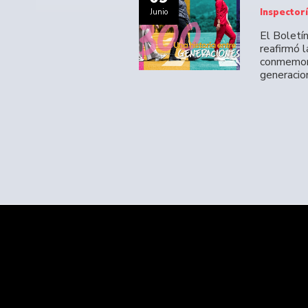
Inspector
Junio
El Boletí
reafirmó 
conmemora
generacio