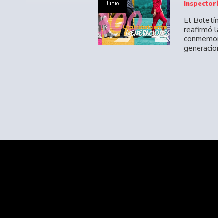
Inspector
Junio
El Boletí
reafirmó 
conmemora
generacio