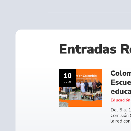
Entradas R
Colom
10
Escue
Julio
educa
Educación
Del 5 al 
Comisión 
la red co