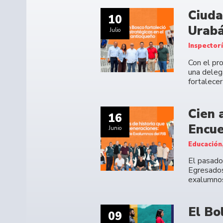
Ciuda
10
Urabá
Julio
Inspector
Con el pr
una deleg
fortalecer
Cien 
16
Encue
Junio
Educación
El pasado 
Egresados
exalumno
El Bo
09