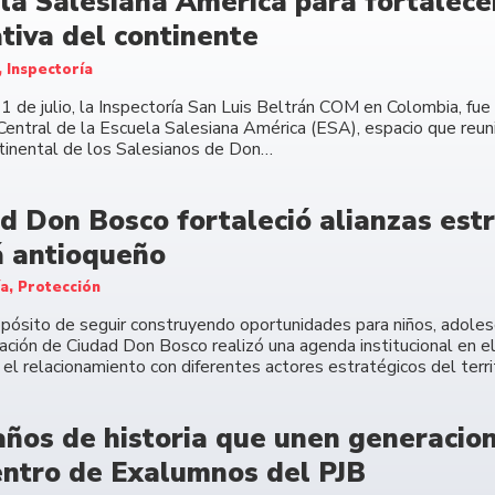
la Salesiana América para fortalecer
tiva del continente
, Inspectoría
11 de julio, la Inspectoría San Luis Beltrán COM en Colombia, fu
Central de la Escuela Salesiana América (ESA), espacio que reuni
ntinental de los Salesianos de Don…
d Don Bosco fortaleció alianzas estr
 antioqueño
ía, Protección
opósito de seguir construyendo oportunidades para niños, adolesc
ación de Ciudad Don Bosco realizó una agenda institucional en e
 el relacionamiento con diferentes actores estratégicos del terri
años de historia que unen generacione
ntro de Exalumnos del PJB