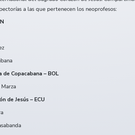
pectorías a las que pertenecen los neoprofesos:
EN
ez
ibana
ra de Copacabana – BOL
 Marza
ón de Jesús – ECU
ra
asabanda