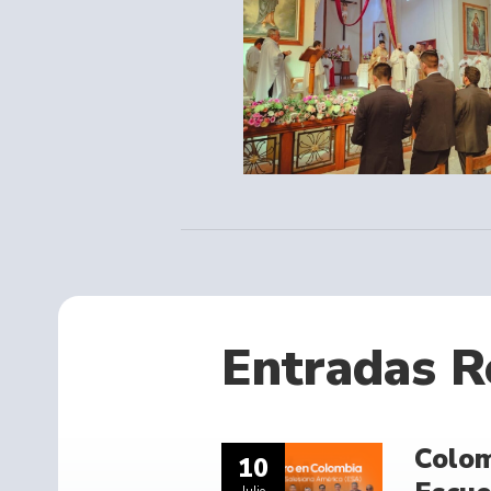
Entradas R
Colom
10