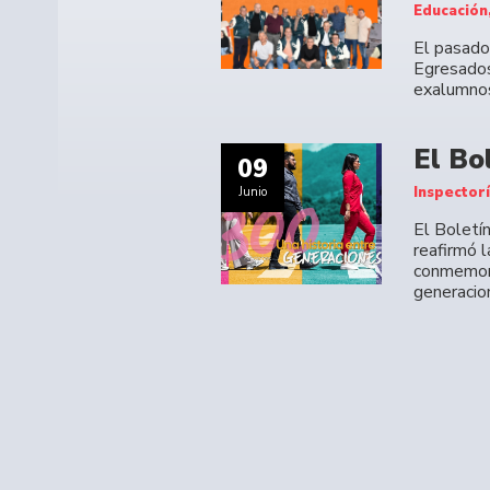
Educación
El pasado 
Egresados
exalumno
El Bo
09
Inspector
Junio
El Boletí
reafirmó 
conmemora
generacio