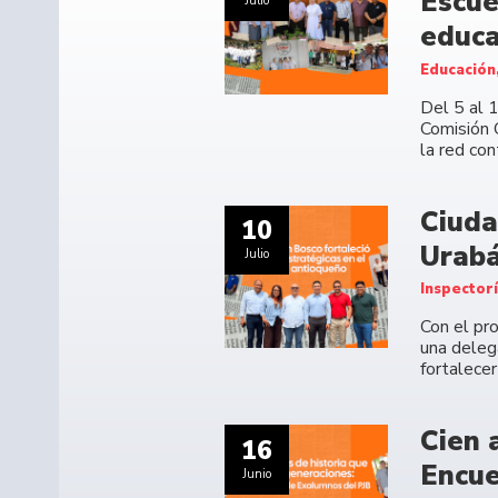
Escue
Julio
educa
Educación
Del 5 al 
Comisión 
la red co
Ciuda
10
Urabá
Julio
Inspector
Con el pr
una deleg
fortalecer
Cien 
16
Encue
Junio