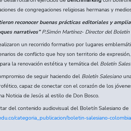
 desarrollaron ejercicios de
benchmarking
con boletine
ciones de congregaciones religiosas hermanas y medios 
ieron reconocer buenas prácticas editoriales y ampliar
oques narrativos”
P.Simón Martínez- Director del Boletín
ealizaron un recorrido formativo por lugares emblemáti
arios de conflicto que hoy son territorio de expresión
 para la renovación estética y temática del
Boletín Sale
 compromiso de seguir haciendo del
Boletín Salesiano
una
rofético, capaz de conectar con el corazón de los jóvene
a Noticia de Jesús al estilo de Don Bosco.
utar del contenido audiovisual del Boletín Salesiano de
.edu.co/categoria_publicacion/boletin-salesiano-colombia