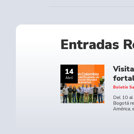
Entradas R
Visit
14
forta
Abril
Boletín Sa
Del 10 al
Bogotá re
América, 