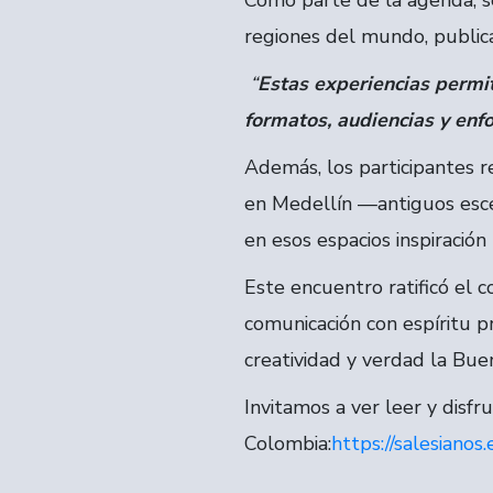
Como parte de la agenda, se
regiones del mundo, publica
“
Estas experiencias permit
formatos, audiencias y enf
Además, los participantes r
en Medellín —antiguos escen
en esos espacios inspiración
Este encuentro ratificó el
comunicación con espíritu p
creatividad y verdad la Buen
Invitamos a ver leer y disfr
Colombia:
https://salesianos