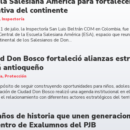
la Salesiana América para fortalecer
tiva del continente
, Inspectoría
11 de julio, la Inspectoría San Luis Beltrán COM en Colombia, fu
Central de la Escuela Salesiana América (ESA), espacio que reuni
ntinental de los Salesianos de Don…
d Don Bosco fortaleció alianzas estr
 antioqueño
ía, Protección
opósito de seguir construyendo oportunidades para niños, adolesc
ación de Ciudad Don Bosco realizó una agenda institucional en e
 el relacionamiento con diferentes actores estratégicos del terri
años de historia que unen generacione
ntro de Exalumnos del PJB