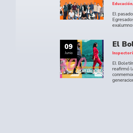
Educación
El pasado 
Egresados
exalumno
El Bo
09
Inspector
Junio
El Boletí
reafirmó 
conmemora
generacio