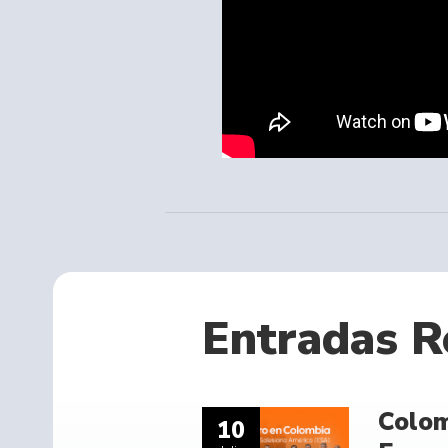
Entradas R
Colom
10