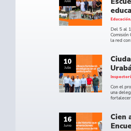
Escue
Julio
educa
Educación
Del 5 al 
Comisión 
la red co
Ciuda
10
Urabá
Julio
Inspector
Con el pr
una deleg
fortalecer
Cien 
16
Encue
Junio