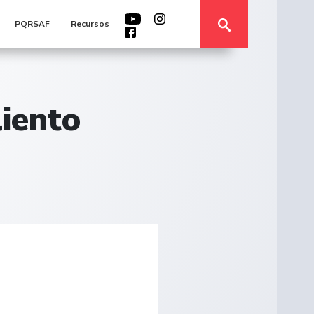
PQRSAF
Recursos
liento