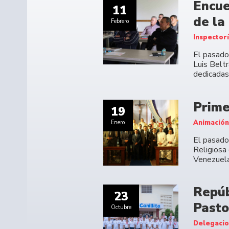
Encue
11
de la
Febrero
Inspectorí
El pasado
Luis Beltr
dedicadas
Prime
19
Animación
Enero
El pasado
Religiosa
Venezuela
Repúb
23
Pasto
Octubre
Delegacion