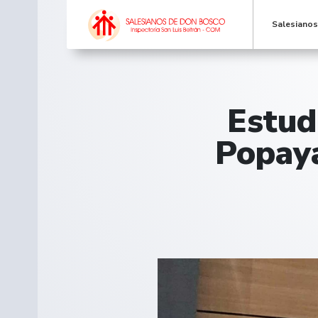
Salesiano
Estud
Popayá