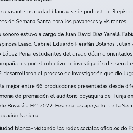
emanasanteros ciudad blanca» serie podcast de 3 episod
nes de Semana Santa para los payaneses y visitantes.
o sonoro estuvo a cargo de Juan David Díaz Yanalá, Fab
Espinosa Lasso, Gabriel Eduardo Perafán Bolaños, Juliá
López Peña, estudiantes del grado décimo orientados
ompañados por el colectivo de investigación del semil
desarrollaron el proceso de investigación que dio luga
 la mejor entre 66 producciones presentadas desde dife
emonia de premiación el auditorio boyaquirá de Tunja en
 de Boyacá – FIC 2022. Fesconal es apoyado por la Sec
ducación Nacional.
dad blanca» visitando las redes sociales oficiales de 