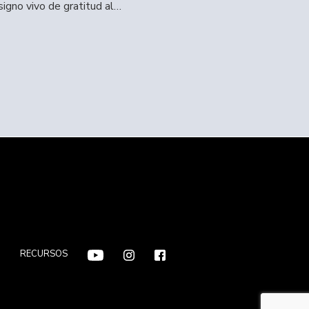
igno vivo de gratitud al…
F
RECURSOS