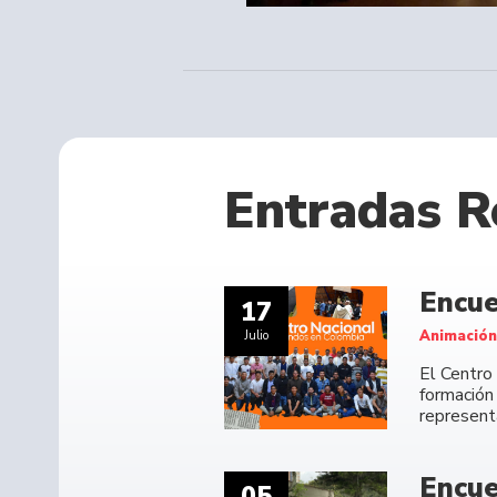
Entradas R
Encue
17
Animación
Julio
El Centro
formación
representa
Encue
05