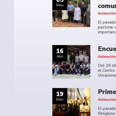
comu
Mayo
Animación
El pasado 
pastoral v
importanci
Encue
16
Animación
Abril
Del 28 de
el Centro 
Vocacional
Prime
19
Animación
Enero
El pasado
Religiosa