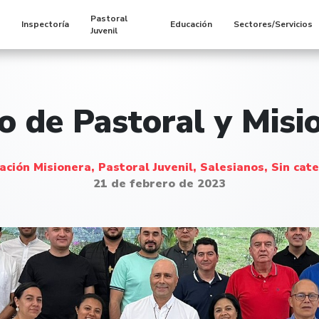
Pastoral
s
Inspectoría
Educación
Sectores/Servicios
Juvenil
o de Pastoral y Mis
ción Misionera, Pastoral Juvenil, Salesianos, Sin cat
21 de febrero de 2023