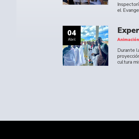
Inspector
el Evangel
Exper
04
Animación
Abril
Durante l
proyecció
cultura m