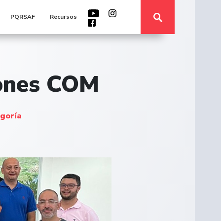
PQRSAF
Recursos
iones COM
egoría