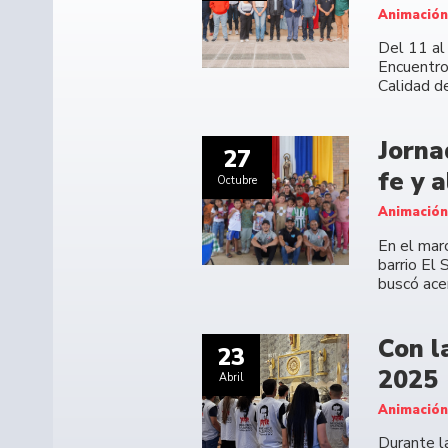
Animación
Del 11 al
Encuentro
Calidad de
Jorna
27
fe y 
Octubre
Animación
En el mar
barrio El
buscó acer
Con l
23
2025
Abril
Animación
Durante l