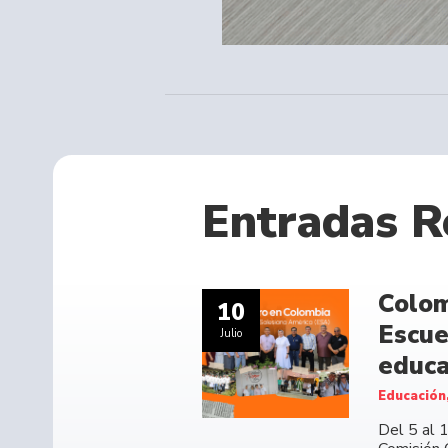
Entradas R
Colom
10
Escue
Julio
educa
Educación
Del 5 al 