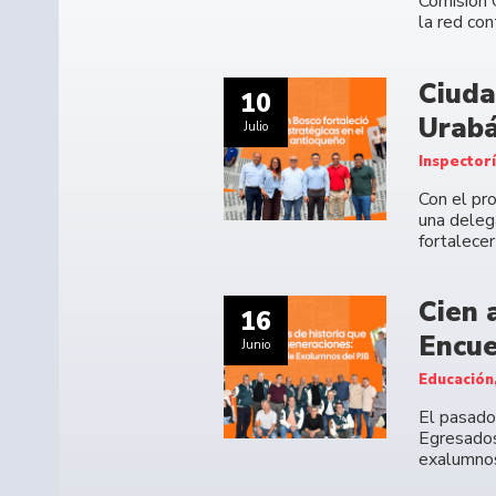
Comisión 
la red co
Ciuda
10
Urabá
Julio
Inspector
Con el pr
una deleg
fortalecer
Cien 
16
Encue
Junio
Educación
El pasado 
Egresados
exalumno