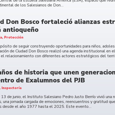
Central de la Escuela Salesiana América (ESA), espacio que reuni
ntinental de los Salesianos de Don…
d Don Bosco fortaleció alianzas estr
 antioqueño
ía, Protección
opósito de seguir construyendo oportunidades para niños, adolesc
ación de Ciudad Don Bosco realizó una agenda institucional en e
 el relacionamiento con diferentes actores estratégicos del terri
años de historia que unen generacione
ntro de Exalumnos del PJB
, Inspectoría
13 de junio, el Instituto Salesiano Pedro Justo Berrío vivió una
, una jornada cargada de emociones, reencuentros y gratitud que
s desde el año 1977 hasta el 2025. Este evento…