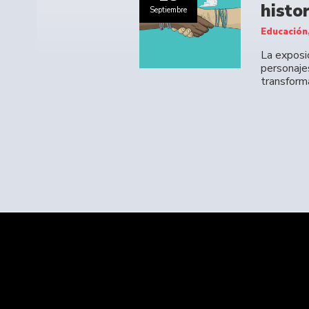
histo
Septiembre
Educación,
La exposic
personaje
transform