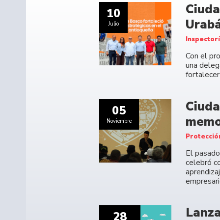
Ciuda
10
Urabá
Julio
Inspector
Con el pr
una deleg
fortalecer
Ciuda
05
memor
Noviembre
Protecció
El pasado
celebró c
aprendiza
empresari
Lanza
28